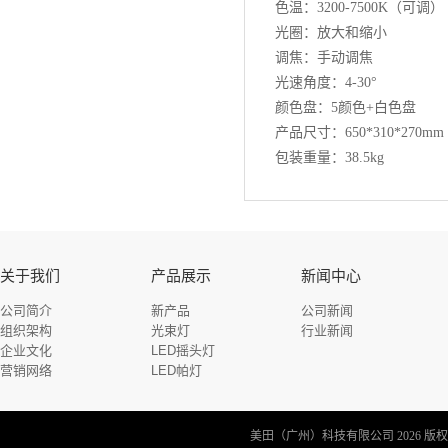
色温：3200-7500K（可调）
光圈：放大和缩小
调焦：手动调焦
光速角度：4-30°
颜色盘：5颜色+白色盘
产品尺寸：650*310*270mm
包装重量：38.5kg
关于我们
产品展示
新闻中心
公司简介
新产品
公司新闻
组织架构
光束灯
行业新闻
企业文化
LED摇头灯
营销网络
LED帕灯
美田（广州）科技有限公司 2026 版权